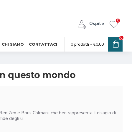
0
Ospite
0
0 prodotti - €0,00
CHI SIAMO
CONTATTACI
o in questo mondo
en Zen e Boris Colmani, che ben rappresenta il disagio di
ide degli u..