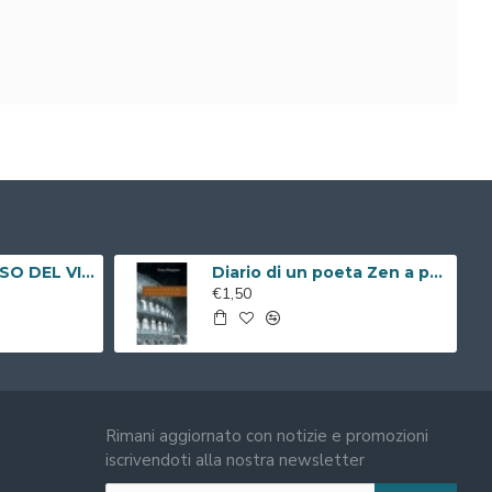
REN ZEN E IL SENSO DEL VIVERE ( Libro Digitale )
Diario di un poeta Zen a passeggio per Roma ( Libro Digitale )
€1,50
Rimani aggiornato con notizie e promozioni
iscrivendoti alla nostra newsletter