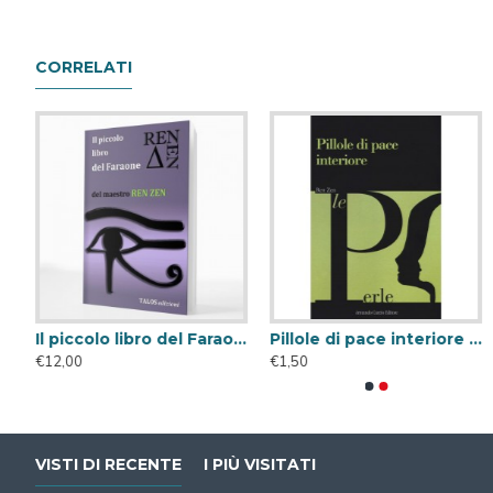
CORRELATI
Il piccolo libro del Faraone
Pillole di pace interiore ( Libro Digitale )
Il piccolo libro del Faraone
IL PICCOLO LI
€12,00
€1,50
€12,00
€8,42
VISTI DI RECENTE
I PIÙ VISITATI