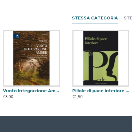
STESSA CATEGORIA
ST
Vuoto Integrazione Amore
BRO DEL MAESTRO
Il piccolo libro della luce
Pillole di pace interiore ( Libro Digitale )
€8,00
€12,00
€1,50