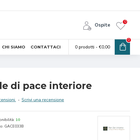
0
Ospite
0
0 prodotti - €0,00
CHI SIAMO
CONTATTACI
ole di pace interiore
ensioni.
-
Scrivi una recensione
nibilità:
10
o:
GACE033B