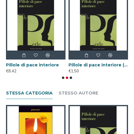
Pillole di pace interiore
Pillole di pace interiore ( Libro Digitale )
€8,42
€1,50
€
STESSA CATEGORIA
STESSO AUTORE