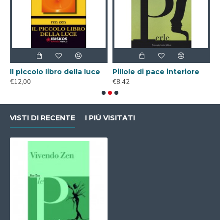
Il piccolo libro della luce
Pillole di pace interiore
€12,00
€8,42
€
VISTI DI RECENTE
I PIÙ VISITATI