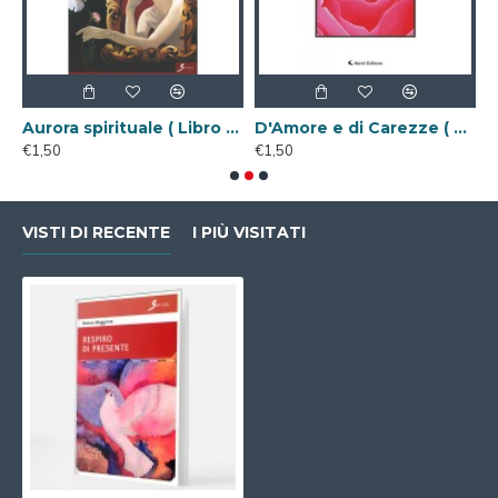
gitale )
Aurora spirituale ( Libro Digitale )
D'Amore e di Carezze ( Libro Digitale )
€1,50
€1,50
€
VISTI DI RECENTE
I PIÙ VISITATI