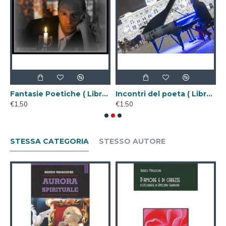
passeggio per Roma ( Libro Digitale )
Fantasie Poetiche ( Libro Digitale )
Incontri del poeta ( Libro Digitale )
€1,50
€1,50
€
STESSA CATEGORIA
STESSO AUTORE