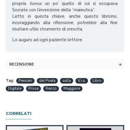
propria
forma;
un po’ quello di cui si occupava
Socrate con l’invenzione della “maieutica”.
Letto in questa chiave, anche questo libricino,
incoraggiando alla riflessione, potrebbe alla fine
risultare utile strumento di crescita.
Lo auguro ad ogni paziente lettore.
RECENSIONE
Tag:
Pensieri
del Poeta
sulla
V.i.a.
Libro
Digitale
Prosa
Renzo
Maggiore
CORRELATI