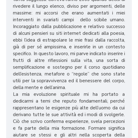
rivedere il lungo elenco, diviso per argomenti, delle
massime: mi accorsi che erano aumentati i miei
interventi in svariati campi dello scibile umano.
Incoraggiato dalla pubblicazione e relativo successo
di alcuni pensieri su siti internet dedicati alla poesia,
ebbi l’idea di estrapolare le mie frasi dalla raccolta,
già di per sé ampissima, e inserirle in un contesto
specifico. In questo lavoro, mi parve indicato inserire i
frutti di altre riflessioni sulla vita, una sorta di
semplificazione e sostegno per il corso quotidiano
dell’esistenza, metafore o “regole” che sono state
utili per la sopravvivenza ed il benessere del corpo,
della mente e
dell’anima.
La mia evoluzione spirituale mi ha portato a
dedicarmi a temi che reputo fondamentali, perché
rappresentano le esigenze più alte dell’uomo da cui
derivano tutte le sue attività ed i modi di svolgerle.
Ciò che scrivo conferma esperienze, svela percezioni
e fa parte della mia formazione. Formare significa
aiutare se stessi e gli altri nella scoperta della