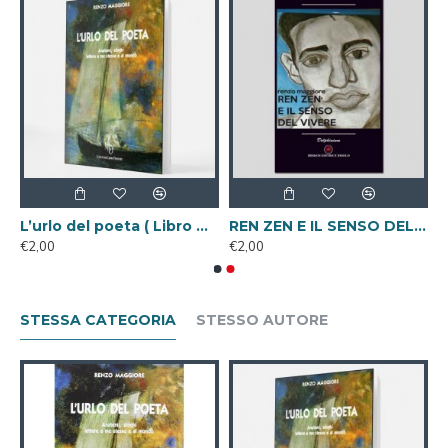
 nel cinema ( Libro Digitale )
L’urlo del poeta ( Libro Digitale )
REN ZEN E IL SENSO DEL VIVERE ( Libro Digitale )
€2,00
€2,00
STESSA CATEGORIA
STESSO AUTORE