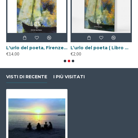
 nel cinema ( Libro Digitale )
L'urlo del poeta, Firenze Libri, 2013
L’urlo del poeta ( Libro Digitale )
€14,00
€2,00
€
VISTI DI RECENTE
I PIÙ VISITATI