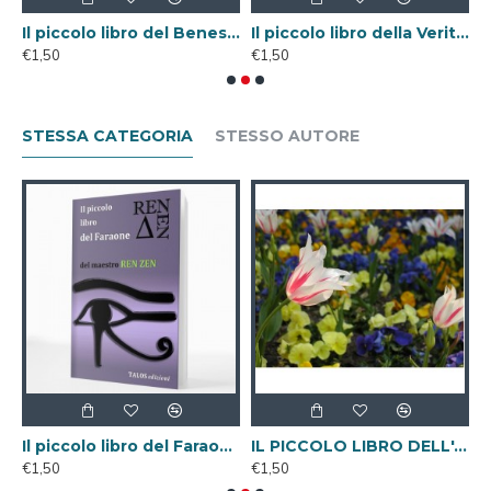
lo libro della Gratitudine ( Libro Digitale )
Il piccolo libro del Benessere ( Libro Digitale )
Il piccolo libro della Verità ( Libro Digitale )
I
€1,50
€1,50
€
STESSA CATEGORIA
STESSO AUTORE
lo libro del Benessere ( Libro Digitale )
Il piccolo libro del Faraone ( Libro Digitale )
IL PICCOLO LIBRO DELL'AMORE ( Libro Digitale )
€1,50
€1,50
€