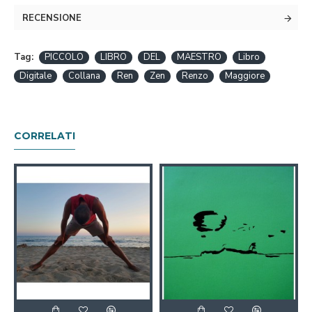
RECENSIONE
Tag:
PICCOLO
LIBRO
DEL
MAESTRO
Libro
Digitale
Collana
Ren
Zen
Renzo
Maggiore
CORRELATI