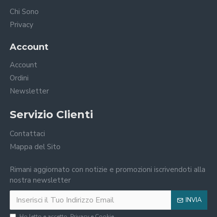
Chi Sono
Privacy
Account
Account
Ordini
Newsletter
Servizio Clienti
Contattaci
Mappa del Sito
Rimani aggiornato con notizie e promozioni iscrivendoti alla
nostra newsletter
INVIA
Ho letto e accetto
Privacy e Cookie