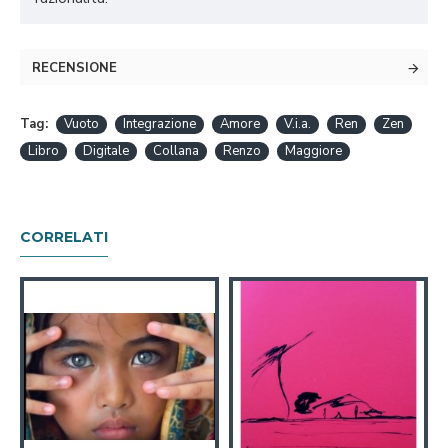
RECENSIONE
Tag:
Vuoto
Integrazione
Amore
V.i.a.
Ren
Zen
Libro
Digitale
Collana
Renzo
Maggiore
CORRELATI