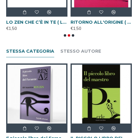
lo libro dell'Energia ( Libro Digitale )
LO ZEN CHE C’È IN TE ( Libro Digitale )
RITORNO ALL'ORIGINE ( Libro Digitale )
€1,50
€1,50
€
STESSA CATEGORIA
STESSO AUTORE