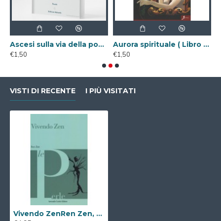
oesia
Ascesi sulla via della poesia ( Libro Digitale )
Aurora spirituale ( Libro Digitale )
€1,50
€1,50
€
VISTI DI RECENTE
I PIÙ VISITATI
Vivendo ZenRen Zen, Armando Curcio Editore, Roma 2017