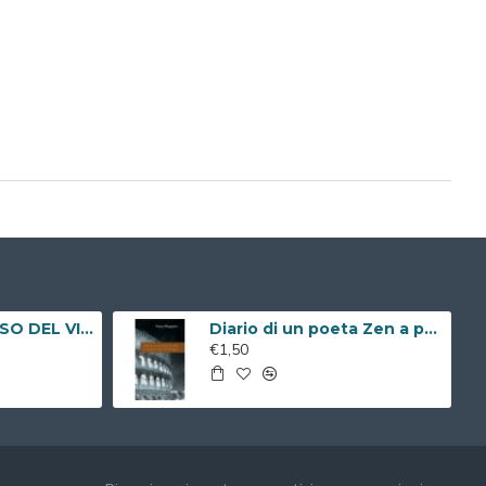
REN ZEN E IL SENSO DEL VIVERE ( Libro Digitale )
Diario di un poeta Zen a passeggio per Roma ( Libro Digitale )
€1,50