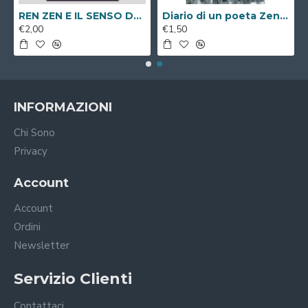
REN ZEN E IL SENSO DEL VIVERE ( Libro Digitale )
Diario di un poeta Zen a passeggio per Roma ( Libro Digitale )
€2,00
€1,50
INFORMAZIONI
Chi Sono
Privacy
Account
Account
Ordini
Newsletter
Servizio Clienti
Contattaci