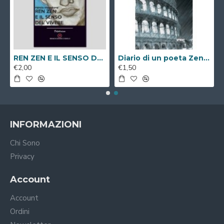
REN ZEN E IL SENSO DEL VIVERE ( Libro Digitale )
Diario di un poeta Zen a passeggio per Roma ( Libro Digitale )
€2,00
€1,50
INFORMAZIONI
Chi Sono
Privacy
Account
Account
Ordini