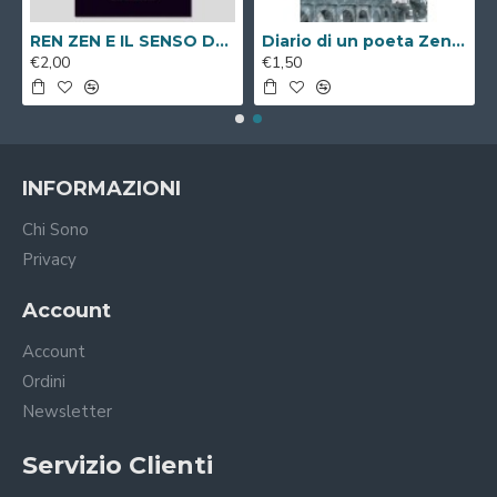
REN ZEN E IL SENSO DEL VIVERE ( Libro Digitale )
Diario di un poeta Zen a passeggio per Roma ( Libro Digitale )
€2,00
€1,50
INFORMAZIONI
Chi Sono
Privacy
Account
Account
Ordini
Newsletter
Servizio Clienti