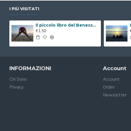
I PIÙ VISITATI
Il piccolo libro del Benessere ( Libro Digitale )
€1,50
INFORMAZIONI
Account
Chi Sono
Account
Privacy
Ordini
Newsletter