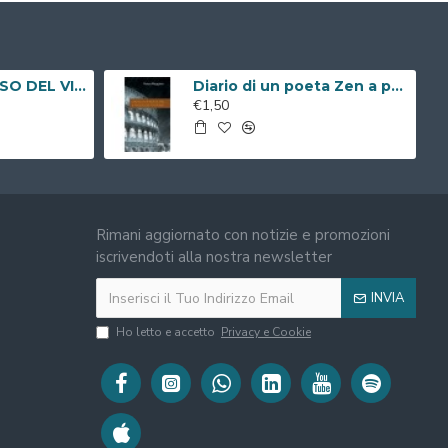
REN ZEN E IL SENSO DEL VIVERE ( Libro Digitale )
Diario di un poeta Zen a passeggio per Roma ( Libro Digitale )
€1,50
Rimani aggiornato con notizie e promozioni
iscrivendoti alla nostra newsletter
INVIA
Ho letto e accetto
Privacy e Cookie