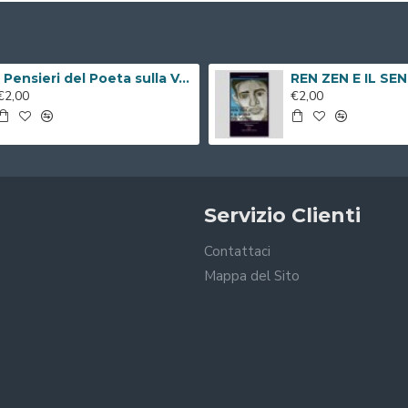
I Pensieri del Poeta sulla V.i.a. ( Libro Digitale )
€2,00
€2,00
Servizio Clienti
Contattaci
Mappa del Sito