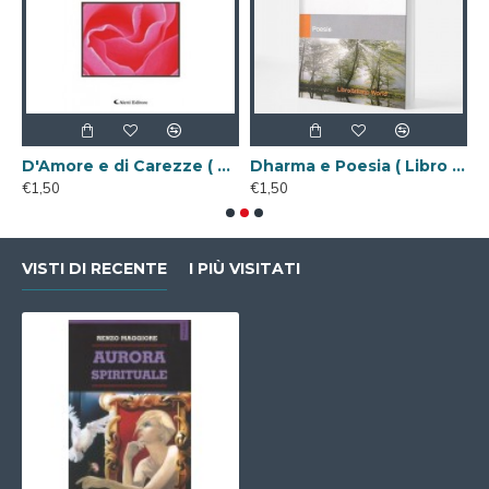
gitale )
D'Amore e di Carezze ( Libro Digitale )
Dharma e Poesia ( Libro Digitale )
€1,50
€1,50
€
VISTI DI RECENTE
I PIÙ VISITATI