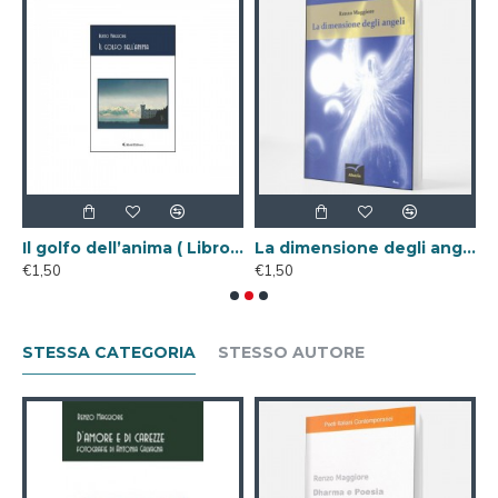
ale)
Il golfo dell’anima ( Libro Digitale )
La dimensione degli angeli ( Libro Digitale )
€1,50
€1,50
€
STESSA CATEGORIA
STESSO AUTORE