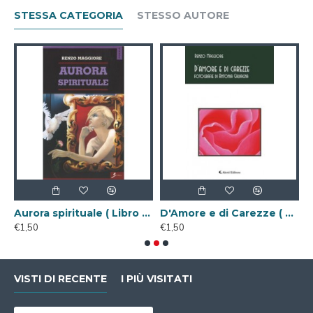
STESSA CATEGORIA
STESSO AUTORE
gitale )
Aurora spirituale ( Libro Digitale )
D'Amore e di Carezze ( Libro Digitale )
€1,50
€1,50
€
VISTI DI RECENTE
I PIÙ VISITATI