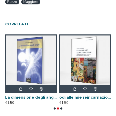
Renzo
Maggiore
CORRELATI
ale)
La dimensione degli angeli ( Libro Digitale )
odi alle mie reincarnazioni ( Libro Digitale )
€1,50
€1,50
€