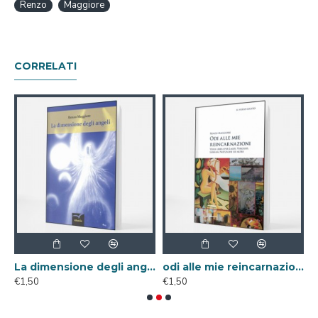
Renzo
Maggiore
CORRELATI
ale)
La dimensione degli angeli ( Libro Digitale )
odi alle mie reincarnazioni ( Libro Digitale )
€1,50
€1,50
€