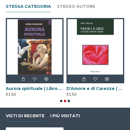
STESSA CATEGORIA
STESSO AUTORE
gitale )
Aurora spirituale ( Libro Digitale )
D'Amore e di Carezze ( Libro Digitale )
€1,50
€1,50
€
VISTI DI RECENTE
I PIÙ VISITATI